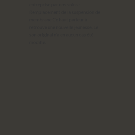
entreprise par nos soins :
Remplacement de la suspension de
membrane Ce haut parleur à
retrouvé une nouvelle jeunesse. Le
son original n'a en aucun cas été
modifié.