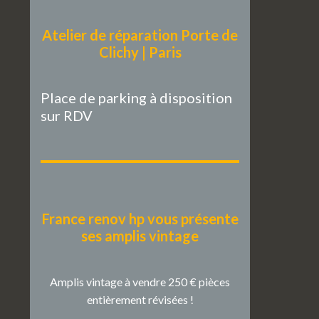
Atelier de réparation Porte de
Clichy | Paris
Place de parking à disposition
sur RDV
France renov hp vous présente
ses amplis vintage
Amplis vintage à vendre 250 € pièces
entièrement révisées !