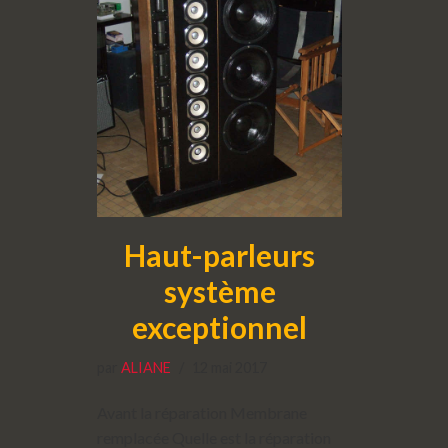
Haut-parleurs
système
exceptionnel
par
ALIANE
12 mai 2017
Avant la réparation Membrane
remplacée Quelle est la réparation